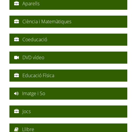
Aparells
Ciència i Matemàtiques
Coeducació
DVD vídeo
Educació Física
Imatge i So
Jocs
Llibre