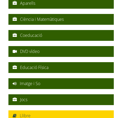
Aparells
Ciència i Matemàtiques
Coeducació
DVD vídeo
Educació Física
Imatge i So
Jocs
Llibre