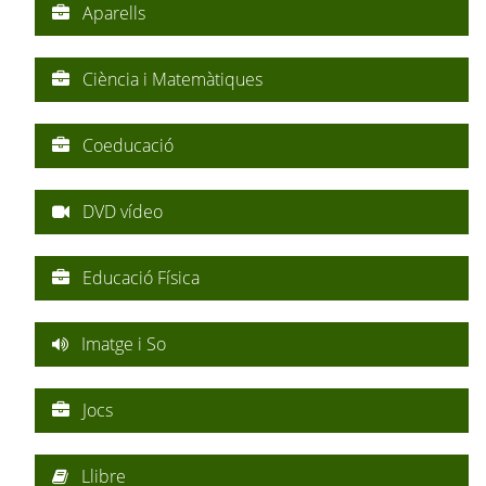
Aparells
Ciència i Matemàtiques
Coeducació
DVD vídeo
Educació Física
Imatge i So
Jocs
Llibre