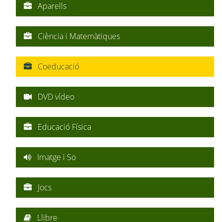
Aparells
Ciència i Matemàtiques
Coeducació
DVD vídeo
Educació Física
Imatge i So
Jocs
Llibre