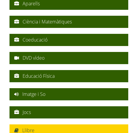
Aparells
Ciència i Matemàtiques
Coeducació
DVD vídeo
Educació Física
Imatge i So
Jocs
Llibre