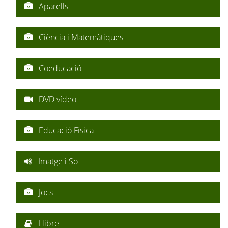
Aparells
Ciència i Matemàtiques
Coeducació
DVD vídeo
Educació Física
Imatge i So
Jocs
Llibre