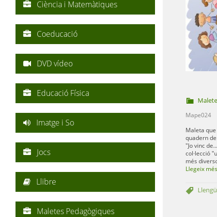
Ciència i Matemàtiques
Coeducació
DVD vídeo
Educació Física
Malet
Mape024
Imatge i So
Maleta que c
quadern de 
"Jo vinc de.
Jocs
col·lecció "
més diversos
Llegeix mé
Llibre
Llengü
Maletes Pedagògiques