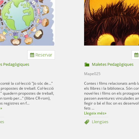
Reservar
es Pedagògiques
Maletes Pedagògiques
Mape025
onté la col·lecció "Jo sóc de..."
Contes i films relacionats amb l
propostes de treball. Col·lecció
els llibres i la biblioteca. Són co
.." quadern propostes de treball,
novel·les i films on els protagon
un tomb per..." (llibre CR-rom),
passen aventures vinculades am
 registres en f...
llegir o bé el lloc on es desenvo
s»
fets ...
Llegeix més»
es
Llengües