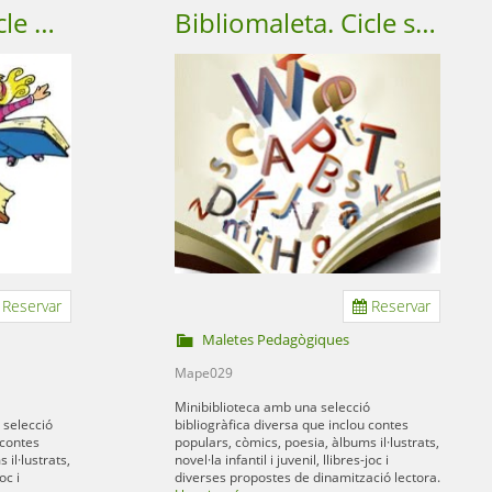
Bibliomaleta. Cicle mitjà
Bibliomaleta. Cicle superior
Reservar
Reservar
Maletes Pedagògiques
Mape029
Minibiblioteca amb una selecció
 selecció
bibliogràfica diversa que inclou contes
 contes
populars, còmics, poesia, àlbums il·lustrats,
il·lustrats,
novel·la infantil i juvenil, llibres-joc i
oc i
diverses propostes de dinamització lectora.