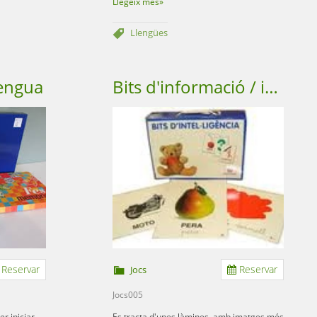
Llegeix més»
Llengües
lengua
Bits d'informació / intel·ligència
Reservar
Reservar
Jocs
Jocs005
r iniciar-
Es tracta d'unes làmines, amb imatges més