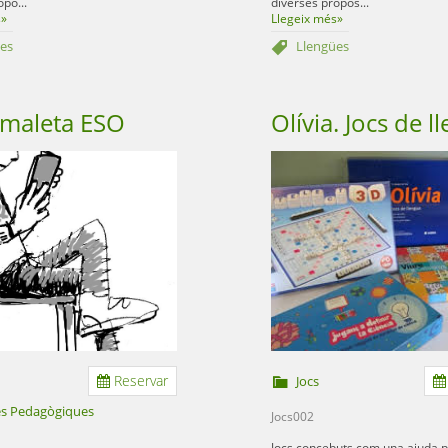
po...
diverses propos...
s»
Llegeix més»
es
Llengües
omaleta ESO
Olívia. Jocs de l
Reservar
Jocs
es Pedagògiques
Jocs002
Jocs concebuts com una ajuda pe