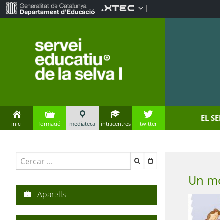
EL S
inici
formació
mediateca
intracentres
twitter
Un mó
Aparells