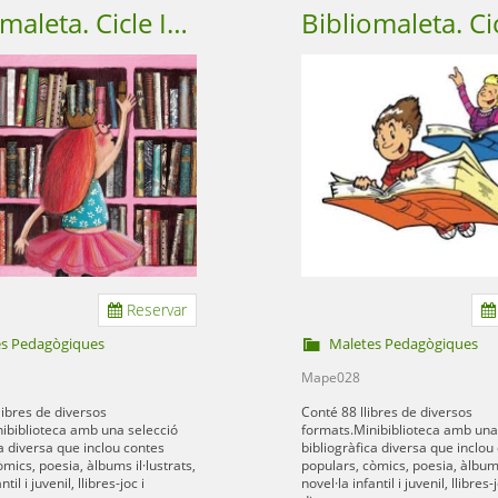
Bibliomaleta. Cicle Inicial
Reservar
es Pedagògiques
Maletes Pedagògiques
Mape028
libres de diversos
Conté 88 llibres de diversos
ibiblioteca amb una selecció
formats.Minibiblioteca amb una
ca diversa que inclou contes
bibliogràfica diversa que inclou
mics, poesia, àlbums il·lustrats,
populars, còmics, poesia, àlbums 
til i juvenil, llibres-joc i
novel·la infantil i juvenil, llibres-j