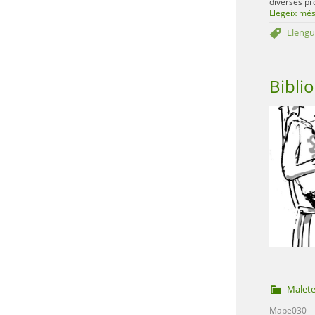
diverses pro
Llegeix mé
Llengü
Bibli
Malet
Mape030