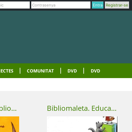
Entra
Registrar-se
JECTES
COMUNITAT
DVD
DVD
Va de llibres i biblioteca
Bibliomaleta. Educació Infantil