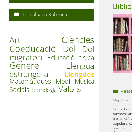
Tecnologia i Robòtica
Ciències
Art
Coeducació
Dol
Dol
migratori
Educació física
Gènere
Llengua
estrangera
Llengües
Matemàtiques
Medi
Música
Valors
Socials
Tecnologia
Malet
Mape027
Conté 120 l
formats.Min
bibliogràfi
populars, cò
novel·la infan